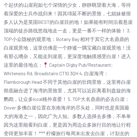
个起伏的山崖宛如七个深情的少女，静静眺望着大海，等待
着深爱的士兵作战归来！因其绵延不断的景致，七姐妹被很
多人认为是英国BEST的白崖目的地！如果能有时间沿着悬崖
顶端的徒步路线悠哉地走一走，更是一番不一样的体验！ 3.
TOP小众隐秘的观景地：Botany Bay 相对于其它大名鼎鼎的
白崖观景地，这里仿佛是一个静谧一隅宝藏白崖观景地！没
有那么嘈杂，又能走到崖底，更深度地触摸感受白崖！进入
这里的最佳地点：
Captain Digby Pub/Restaurant:
Whiteness Rd, Broadstairs CT10 3QH 4. 白崖海湾：
Flamborough Head 不同于其他白崖的壮阔景致，这里将白崖
彻底融合进了海湾的景致里，尤其可以近距离看到盘旋的海
鹦鹉，让众多local格外喜爱！ 5. TOP大名鼎鼎的必去白崖：
Dover 多佛白崖位置在东南海岸的尽头处，同时也是英国最
大的海港之一，因此广为人知。多数人选择去多佛，不单单
因为这里能看到白崖，更是因为周边众多旅行目的地让行程
变得更加丰富！ *** 柠檬旅行每周末出发去白崖，计划去的