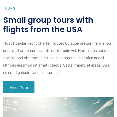
TOURS
Small group tours with
flights from the USA
Most Popular Yacht Charter Routes Quisque pretium fermentum
quam, sit amet cursus ante sollicitudin vel. Morbi risus conseua
portito orci sit amet, iaculis nisl. Integer quis sapien neceli
ultrices euismod sit amet id lacus. Sed a imperdiet erate. Duis
eu est dignissim lacus dictum…
Read More