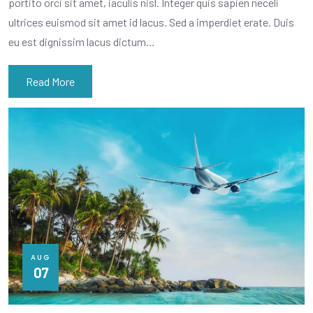
portito orci sit amet, iaculis nisl. Integer quis sapien neceli
ultrices euismod sit amet id lacus. Sed a imperdiet erate. Duis
eu est dignissim lacus dictum…
Read More
AUG
07