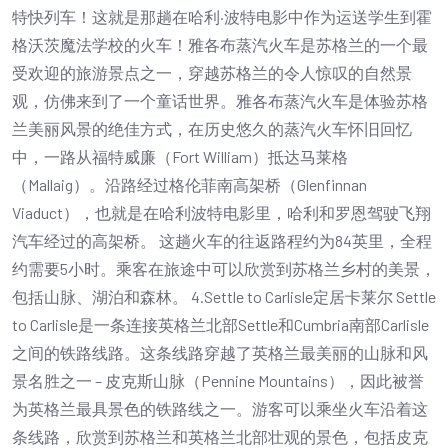
特快列车！这就是那趟在哈利·波特电影中作为运送学生到霍
格沃茨魔法学校的火车！雅各布蒸汽火车是苏格兰的一个最
受欢迎的旅游景点之一，穿越苏格兰的令人惊叹的自然景
观，仿佛来到了一个童话世界。雅各布蒸汽火车是体验苏格
兰美丽风景的绝佳方式，在历史悠久的蒸汽火车怀旧回忆
中，一路从福特威廉（Fort William）抵达马莱格
（Mallaig）。沿路经过格伦菲南高架桥（Glenfinnan
Viaduct），也就是在哈利波特电影里，哈利和罗恩驾驶飞翔
汽车经过的高架桥。 这趟火车的往返路程约为84英里，全程
约需要5小时。乘客在旅途中可以欣赏到苏格兰乡村的美景，
包括山脉、湖泊和森林。 4.Settle to Carlisle定居卡莱尔 Settle
to Carlisle是一条连接英格兰北部Settle和Cumbria南部Carlisle
之间的铁路线路。这条线路穿越了英格兰最美丽的山脉和风
景名胜之一 – 皮克斯山脉（Pennine Mountains），因此被誉
为英格兰最具景色的铁路线之一。游客可以乘坐火车沿着这
条线路，欣赏到苏格兰和英格兰北部壮观的景色，包括皮克