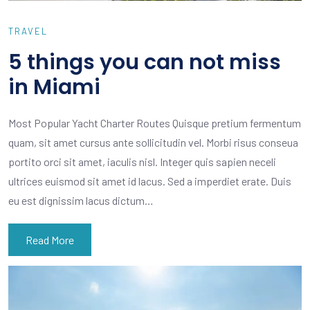
TRAVEL
5 things you can not miss
in Miami
Most Popular Yacht Charter Routes Quisque pretium fermentum
quam, sit amet cursus ante sollicitudin vel. Morbi risus conseua
portito orci sit amet, iaculis nisl. Integer quis sapien neceli
ultrices euismod sit amet id lacus. Sed a imperdiet erate. Duis
eu est dignissim lacus dictum…
Read More