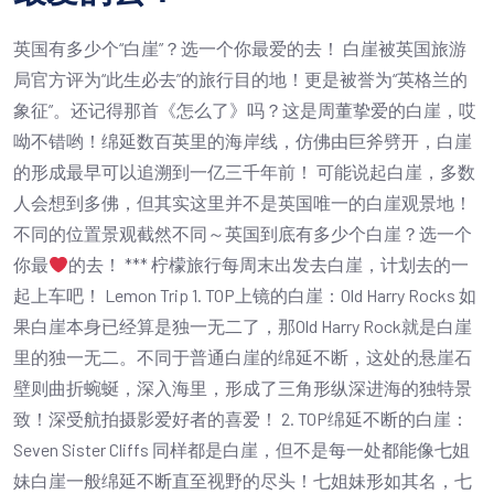
英国有多少个“白崖”？选一个你最爱的去！ 白崖被英国旅游
局官方评为“此生必去”的旅行目的地！更是被誉为“英格兰的
象征”。还记得那首《怎么了》吗？这是周董挚爱的白崖，哎
呦不错哟！绵延数百英里的海岸线，仿佛由巨斧劈开，白崖
的形成最早可以追溯到一亿三千年前！ 可能说起白崖，多数
人会想到多佛，但其实这里并不是英国唯一的白崖观景地！
不同的位置景观截然不同～英国到底有多少个白崖？选一个
你最
的去！ *** 柠檬旅行每周末出发去白崖，计划去的一
起上车吧！ Lemon Trip 1. TOP上镜的白崖：Old Harry Rocks 如
果白崖本身已经算是独一无二了，那Old Harry Rock就是白崖
里的独一无二。不同于普通白崖的绵延不断，这处的悬崖石
壁则曲折蜿蜒，深入海里，形成了三角形纵深进海的独特景
致！深受航拍摄影爱好者的喜爱！ 2. TOP绵延不断的白崖：
Seven Sister Cliffs 同样都是白崖，但不是每一处都能像七姐
妹白崖一般绵延不断直至视野的尽头！七姐妹形如其名，七