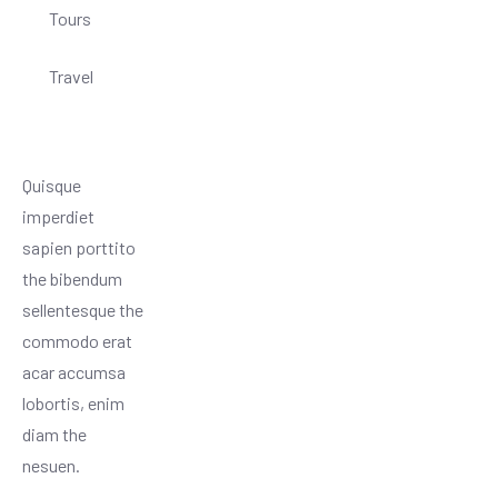
Tours
Travel
Quisque
imperdiet
sapien porttito
the bibendum
sellentesque the
commodo erat
acar accumsa
lobortis, enim
diam the
nesuen.