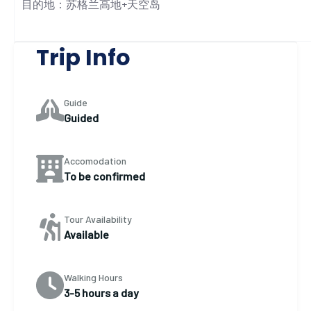
目的地：苏格兰高地+天空岛
Trip Info
Guide
Guided
Accomodation
To be confirmed
Tour Availability
Available
Walking Hours
3-5 hours a day