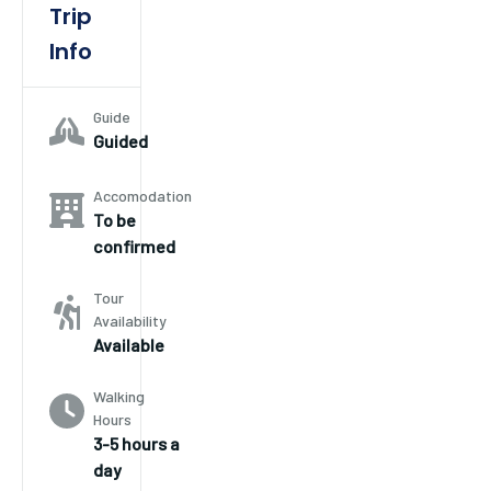
Trip
Info
Guide
Guided
Accomodation
To be
confirmed
Tour
Availability
Available
Walking
Hours
3-5 hours a
day