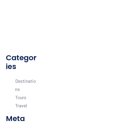
n
s
&
K
i
d
s
Categor
ies
Destinatio
ns
Tours
Travel
Meta