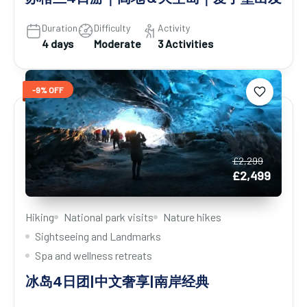
Duration
Difficulty
Activity
4 days
Moderate
3 Activities
-9% OFF
£2,299
£2,499
Hiking
National park visits
Nature hikes
Sightseeing and Landmarks
Spa and wellness retreats
冰岛4日团|中文奢享|南岸经典