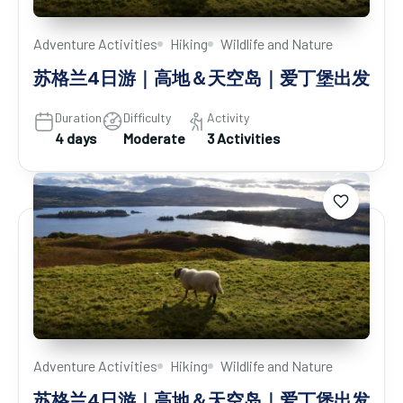
Adventure Activities
Hiking
Wildlife and Nature
苏格兰4日游｜高地＆天空岛｜爱丁堡出发
Duration
Difficulty
Activity
4 days
Moderate
3 Activities
Adventure Activities
Hiking
Wildlife and Nature
苏格兰4日游｜高地＆天空岛｜爱丁堡出发